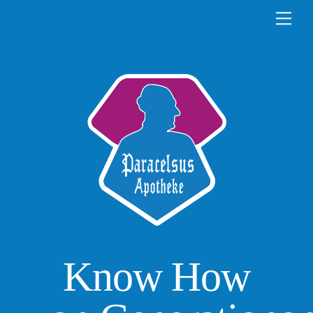
Skip
Men
to
content
Know How